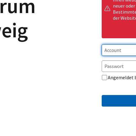
trum
neuer oder
Bestimmte 
der Websit
eig
Angemeldet 