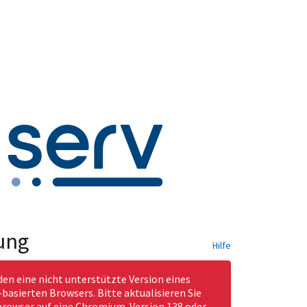
ung
Hilfe
den eine nicht unterstützte Version eines
asierten Browsers. Bitte aktualisieren Sie
rowser auf eine Chromium-Version 138 oder